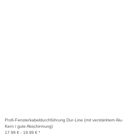
Profi-Fensterkabeldurchführung Dur-Line (mit verstärktem Alu-
Kern / gute Abschirmung)
17,99 € -
19,99 €
*