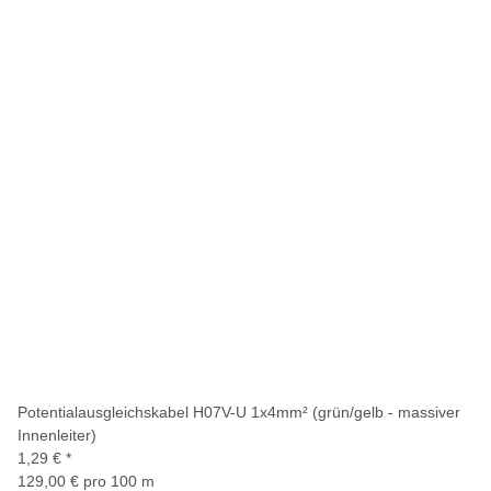
Potentialausgleichskabel H07V-U 1x4mm² (grün/gelb - massiver
Innenleiter)
1,29 €
*
129,00 € pro 100 m