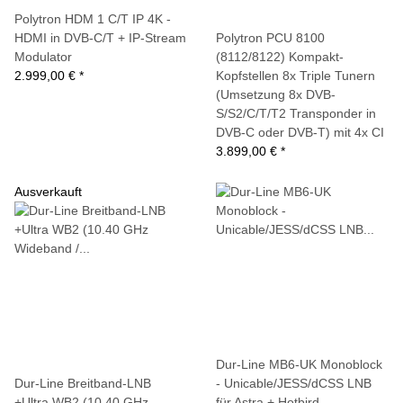
Polytron HDM 1 C/T IP 4K -
HDMI in DVB-C/T + IP-Stream
Polytron PCU 8100
Modulator
(8112/8122) Kompakt-
2.999,00 €
*
Kopfstellen 8x Triple Tunern
(Umsetzung 8x DVB-
S/S2/C/T/T2 Transponder in
DVB-C oder DVB-T) mit 4x CI
3.899,00 €
*
Ausverkauft
Dur-Line MB6-UK Monoblock
Dur-Line Breitband-LNB
- Unicable/JESS/dCSS LNB
+Ultra WB2 (10.40 GHz
für Astra + Hotbird