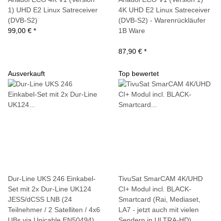
1) UHD E2 Linux Satreceiver
4K UHD E2 Linux Satreceiver
(DVB-S2)
(DVB-S2) - Warenrückläufer
99,00 €
*
1B Ware
87,90 €
*
Ausverkauft
Top bewertet
Dur-Line UKS 246 Einkabel-
TivuSat SmarCAM 4K/UHD
Set mit 2x Dur-Line UK124
CI+ Modul incl. BLACK-
JESS/dCSS LNB (24
Smartcard (Rai, Mediaset,
Teilnehmer / 2 Satelliten / 4x6
LA7 - jetzt auch mit vielen
UBs via Unicable EN50494)
Sendern in ULTRA-HD)