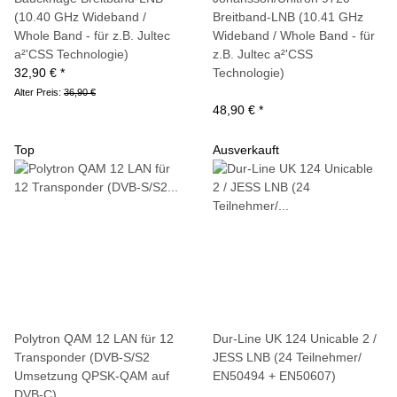
(10.40 GHz Wideband /
Breitband-LNB (10.41 GHz
Whole Band - für z.B. Jultec
Wideband / Whole Band - für
a²'CSS Technologie)
z.B. Jultec a²'CSS
32,90 €
*
Technologie)
Alter Preis:
36,90 €
48,90 €
*
Top
Ausverkauft
Polytron QAM 12 LAN für 12
Dur-Line UK 124 Unicable 2 /
Transponder (DVB-S/S2
JESS LNB (24 Teilnehmer/
Umsetzung QPSK-QAM auf
EN50494 + EN50607)
DVB-C)