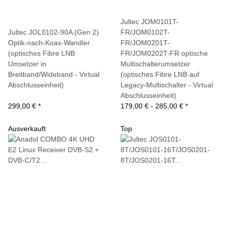
Jultec JOM0101T-
Jultec JOL0102-90A (Gen 2)
FR/JOM0102T-
Optik-nach-Koax-Wandler
FR/JOM0201T-
(optisches Fibre LNB
FR/JOM0202T-FR optische
Umsetzer in
Multischalterumsetzer
Breitband/Wideband - Virtual
(optisches Fibre LNB auf
Abschlusseinheit)
Legacy-Multischalter - Virtual
Abschlusseinheit)
299,00 €
*
179,00 € -
285,00 €
*
Ausverkauft
Top