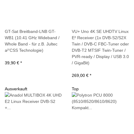
GT-Sat Breitband-LNB GT-
VU+ Uno 4K SE UHDTV Linux
WB1 (10.41 GHz Wideband /
E² Receiver (1x DVB-S2/S2X
Whole Band - für z.B. Jultec
Twin / DVB-C FBC-Tuner oder
a²'CSS Technologie)
DVB-T2 MTSIF Twin-Tuner /
PVR-ready / Display / USB 3.0
39,90 €
*
/ GigaBit)
269,00 €
*
Ausverkauft
Top