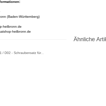
nformationen:
0
ronn (Baden-Württemberg)
p-heilbronn.de
satshop-heilbronn.de
Ähnliche Arti