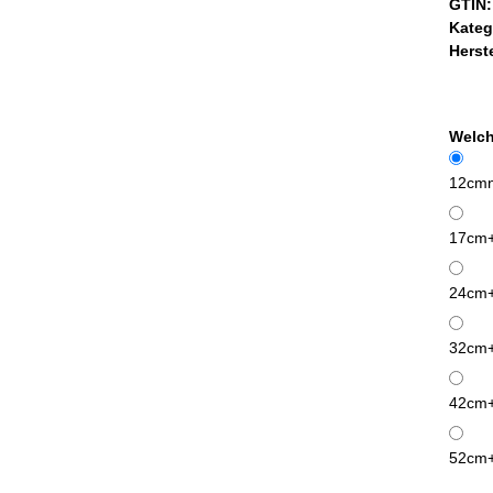
GTIN:
Kateg
Herste
Welc
12cm
17cm
24cm
32cm
42cm
52cm