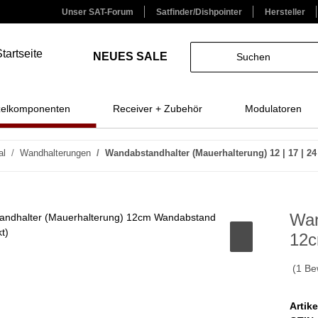
Unser SAT-Forum
Satfinder/Dishpointer
Hersteller
NEUES
SALE
zelkomponenten
Receiver + Zubehör
Modulatoren
al
Wandhalterungen
Wandabstandhalter (Mauerhalterung) 12 | 17 | 24 
Wan
12c
(1 Be
Artik