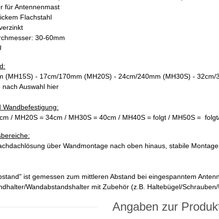
er für Antennenmast
ickem Flachstahl
verzinkt
urchmesser: 30-60mm
U
d:
 (MH15S) - 17cm/170mm (MH20S) - 24cm/240mm (MH30S) - 32cm
 nach Auswahl hier
 Wandbefestigung:
m / MH20S = 34cm / MH30S = 40cm / MH40S = folgt / MH50S = folgt/
bereiche:
achdachlösung über Wandmontage nach oben hinaus, stabile Montage 
stand" ist gemessen zum mittleren Abstand bei eingespanntem Antennen
dhalter/Wandabstandshalter mit Zubehör (z.B. Haltebügel/Schrauben/Un
Angaben zur Produkt