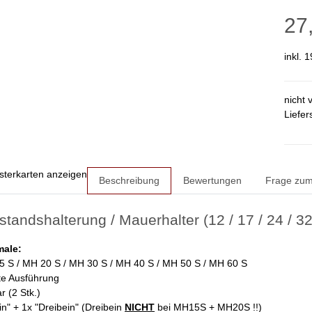
27
inkl. 
nicht 
Liefer
sterkarten anzeigen
Beschreibung
Bewertungen
Frage zum 
andshalterung / Mauerhalter (12 / 17 / 24 / 32
ale:
5 S / MH 20 S / MH 30 S / MH 40 S / MH 50 S / MH 60 S
te Ausführung
r (2 Stk.)
in" + 1x "Dreibein" (Dreibein
NICHT
bei MH15S + MH20S !!)