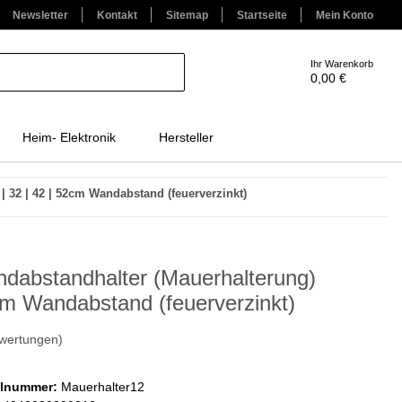
Newsletter
Kontakt
Sitemap
Startseite
Mein Konto
Ihr Warenkorb
0,00 €
Heim- Elektronik
Hersteller
| 32 | 42 | 52cm Wandabstand (feuerverzinkt)
dabstandhalter (Mauerhalterung)
m Wandabstand (feuerverzinkt)
wertungen)
elnummer:
Mauerhalter12