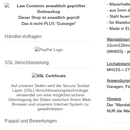
- Mauerhalt
- aus 5mm d
- Stahl feuer
Dieser Shop ist anwaltlich geprüft
- für Mastd
Das it-recht-PLUS "Gutsiegel"
- Made in E
Händler-Anfragen
Wandabstan
12cm/120mm
(MH60S) - je
SSL Verschlüsselung
Lochabstand
MH15S = 27c
Anwendungs
Auf unseren Seiten wird die Secure Socket
Garagen, Fl
Layer (SSL) Verschlüsselungstechnologie
verwendet um eine möglichst sichere
Hinweis
:
Übertragung der Daten zwischen Ihrem Web-
Browser und unserem Internet-System zu
Der "Wandab
gewährleisten
NUR die Wan
Paypal und Bewertungen