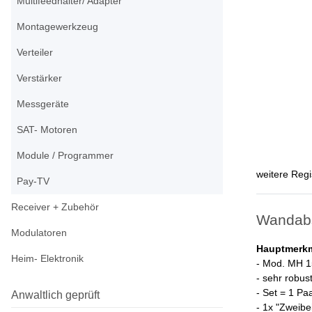
Multifeedhalter/ Adapter
Montagewerkzeug
Verteiler
Verstärker
Messgeräte
SAT- Motoren
Module / Programmer
weitere Regi
Pay-TV
Receiver + Zubehör
Wandabst
Modulatoren
Hauptmerkm
Heim- Elektronik
- Mod. MH 1
- sehr robus
- Set = 1 Paa
Anwaltlich geprüft
- 1x "Zweibe