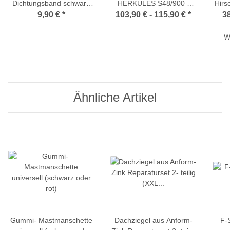
Dichtungsband schwarz
HERKULES S48/900 -
Hir
oder rot
S48/900B - S60/900 -
9,90 €
*
103,90 € -
115,90 €
*
38
(Butylkautschukband)
S48/1300 (super stabil
vork
und komfortabel)
F-K
W
von
Ähnliche Artikel
Gummi- Mastmanschette
Dachziegel aus Anform-
F-