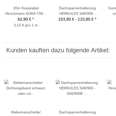
20m Koaxkabel
Dachsparrenhalterung
Gumm
Hirschmann KOKA 799 B
HERKULES S48/900 -
un
mit
S48/900B - S60/900 -
62,90 €
*
103,90 € -
115,90 €
*
vorkonfektioniertem+wasserdichtem
S48/1300 (super stabil
3,15 € pro 1 m
F-Kompressionsstecker
und komfortabel)
von PPC (Voll-Kupfer /
UV-beständig) - 4x 5m (4
Stecker vormontiert)
Kunden kauften dazu folgende Artikel:
Klebemanschette/
Dachsparrenhalterung