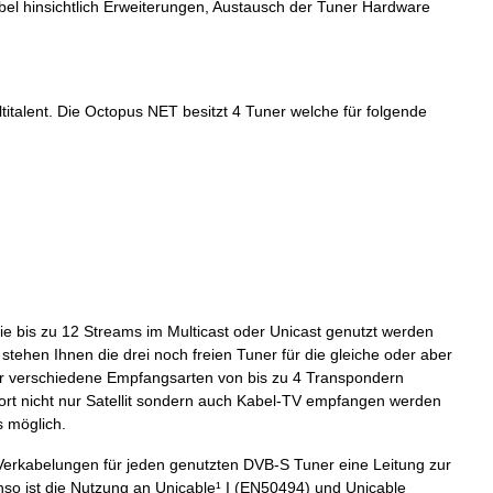
bel hinsichtlich Erweiterungen, Austausch der Tuner Hardware
titalent. Die Octopus NET besitzt 4 Tuner welche für folgende
e bis zu 12 Streams im Multicast oder Unicast genutzt werden
tehen Ihnen die drei noch freien Tuner für die gleiche oder aber
er verschiedene Empfangsarten von bis zu 4 Transpondern
ort nicht nur Satellit sondern auch Kabel-TV empfangen werden
s möglich.
n Verkabelungen für jeden genutzten DVB-S Tuner eine Leitung zur
so ist die Nutzung an Unicable¹ I (EN50494) und Unicable