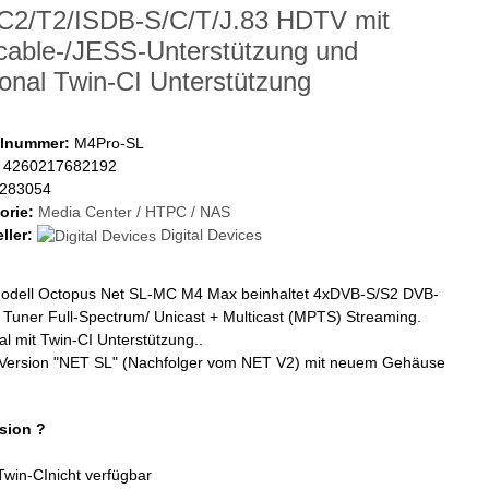
C2/T2/ISDB-S/C/T/J.83 HDTV mit
cable-/JESS-Unterstützung und
ional Twin-CI Unterstützung
elnummer:
M4Pro-SL
4260217682192
283054
orie:
Media Center / HTPC / NAS
ller:
Digital Devices
odell Octopus Net SL-MC M4 Max beinhaltet 4xDVB-S/S2 DVB-
Tuner Full-Spectrum/ Unicast + Multicast (MPTS) Streaming.
al mit Twin-CI Unterstützung..
Version "NET SL" (Nachfolger vom NET V2) mit neuem Gehäuse
rsion ?
Twin-CI
nicht verfügbar