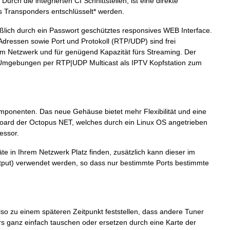
urch die integrierten CI Schnittstellen, ist eine direkte
s Transponders entschlüsselt* werden.
eßlich durch ein Passwort geschütztes responsives WEB Interface.
dressen sowie Port und Protokoll (RTP/UDP) sind frei
ng im Netzwerk und für genügend Kapazität fürs Streaming. Der
nd Umgebungen per RTP|UDP Multicast als IPTV Kopfstation zum
ponenten. Das neue Gehäuse bietet mehr Flexibilität und eine
oard der Octopus NET, welches durch ein Linux OS angetrieben
essor.
äte in Ihrem Netzwerk Platz finden, zusätzlich kann dieser im
utput) verwendet werden, so dass nur bestimmte Ports bestimmte
 also zu einem späteren Zeitpunkt feststellen, dass andere Tuner
rs ganz einfach tauschen oder ersetzen durch eine Karte der