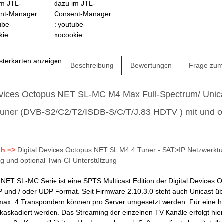
im JTL-
dazu im JTL-
nt-Manager
Consent-Manager
ube-
: youtube-
kie
nocookie
sterkarten anzeigen
Beschreibung
Bewertungen
Frage zum 
evices Octopus NET SL-MC M4 Max Full-Spectrum/ Unica
uner (DVB-S2/C2/T2/ISDB-S/C/T/J.83 HDTV ) mit und oh
)
ch =>
Digital Devices Octopus NET SL M4 4 Tuner - SAT>IP Netzwerkt
g und optional Twin-CI Unterstützung
NET SL-MC Serie ist eine SPTS Multicast Edition der Digital Devices
 und / oder UDP Format. Seit Firmware 2.10.3.0 steht auch Unicast üb
max. 4 Transpondern können pro Server umgesetzt werden. Für eine
askadiert werden. Das Streaming der einzelnen TV Kanäle erfolgt hie