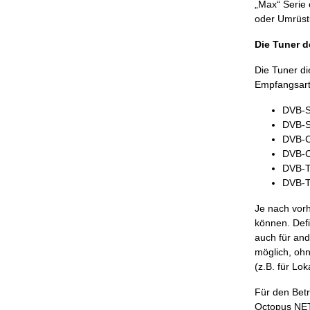
„Max“ Serie 
oder Umrüst
Die Tuner 
Die Tuner di
Empfangsart
DVB-S 
DVB-S2
DVB-C
DVB-C
DVB-T 
DVB-T2
Je nach vorh
können. Defi
auch für an
möglich, ohn
(z.B. für Lo
Für den Betr
Octopus NET 