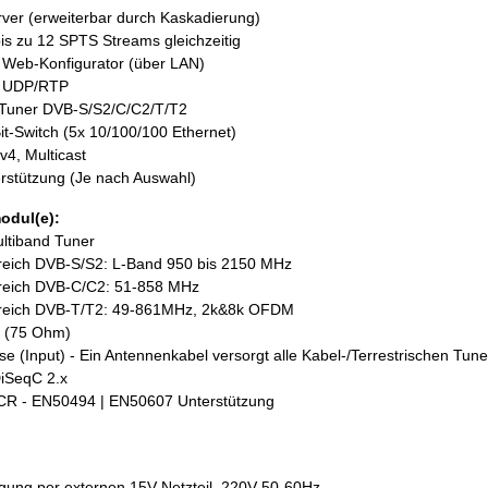
rver (erweiterbar durch Kaskadierung)
bis zu 12 SPTS Streams gleichzeitig
 Web-Konfigurator (über LAN)
ia UDP/RTP
 Tuner DVB-S/S2/C/C2/T/T2
it-Switch (5x 10/100/100 Ethernet)
v4, Multicast
rstützung (Je nach Auswahl)
dul(e):
ltiband Tuner
eich DVB-S/S2: L-Band 950 bis 2150 MHz
reich DVB-C/C2: 51-858 MHz
reich DVB-T/T2: 49-861MHz, 2k&8k OFDM
 (75 Ohm)
e (Input) - Ein Antennenkabel versorgt alle Kabel-/Terrestrischen Tune
DiSeqC 2.x
SCR - EN50494 | EN50607 Unterstützung
gung per externen 15V Netzteil, 220V 50-60Hz