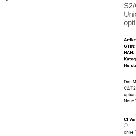
S2/
Uni
opt
Artik
GTIN:
HAN:
Kateg
Herste
Das M
C2/T2 
option
Neue 
CI Ve
ohne 