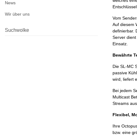
welches eine 
News
Entschlüsse
Wir über uns
Vom Sendersu
Auf diesem W
Suchwolke
definierbar.
Server dient
Einsatz.
Bewährte T
Die SL-MC S
passive Küh
wird, liefer
Bei jedem Se
Multicast Be
Streams aus
Flexibel, 
Ihre Octopus
bzw. eine gr