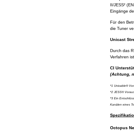
II/JESS² (EN
Eingänge de
Für den Betr
die Tuner ver
Unicast Str
Durch das RT
Verfahren is
CI Unterstü
(Achtung, n
*1 Unicable® Vo
*2 JESS® Voraus
*3 Ein Entschlüs
Kanälen eines Tr
Spezifikati
Octopus Ne