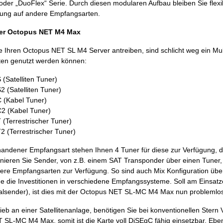
oder „DuoFlex“ Serie. Durch diesen modularen Aufbau bleiben Sie flexi
ung auf andere Empfangsarten.
der Octopus NET M4 Max
e Ihren Octopus NET SL M4 Server antreiben, sind schlicht weg ein Mul
en genutzt werden können:
(Satelliten Tuner)
 (Satelliten Tuner)
 (Kabel Tuner)
2 (Kabel Tuner)
(Terrestrischer Tuner)
 (Terrestrischer Tuner)
andener Empfangsart stehen Ihnen 4 Tuner für diese zur Verfügung, di
nieren Sie Sender, von z.B. einem SAT Transponder über einen Tuner, s
dere Empfangsarten zur Verfügung. So sind auch Mix Konfiguration üb
e die Investitionen in verschiedene Empfangssysteme. Soll am Einsatz
kalsender), ist dies mit der Octopus NET SL-MC M4 Max nun problemlo
ieb an einer Satellitenanlage, benötigen Sie bei konventionellen Ster
SL-MC M4 Max, somit ist die Karte voll DiSEqC fähig einsetzbar. Eben