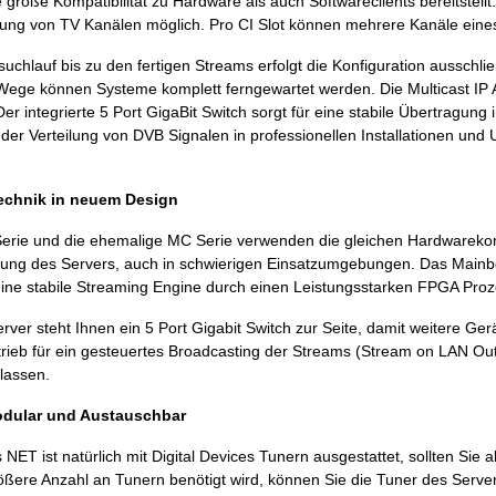
große Kompatibilität zu Hardware als auch Softwareclients bereitstellt. D
lung von TV Kanälen möglich. Pro CI Slot können mehrere Kanäle eine
chlauf bis zu den fertigen Streams erfolgt die Konfiguration ausschli
ege können Systeme komplett ferngewartet werden. Die Multicast IP A
 Der integrierte 5 Port GigaBit Switch sorgt für eine stabile Übertragu
 der Verteilung von DVB Signalen in professionellen Installationen u
echnik in neuem Design
erie und die ehemalige MC Serie verwenden die gleichen Hardwarekom
lung des Servers, auch in schwierigen Einsatzumgebungen. Das Mainb
t eine stabile Streaming Engine durch einen Leistungsstarken FPGA Proz
rver steht Ihnen ein 5 Port Gigabit Switch zur Seite, damit weitere Ger
trieb für ein gesteuertes Broadcasting der Streams (Stream on LAN O
lassen.
Modular und Austauschbar
 NET ist natürlich mit Digital Devices Tunern ausgestattet, sollten Sie
ößere Anzahl an Tunern benötigt wird, können Sie die Tuner des Serve