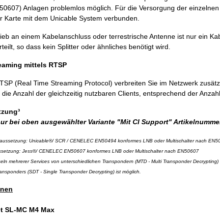
50607) Anlagen problemlos möglich. Für die Versorgung der einzelnen 
r Karte mit dem Unicable System verbunden.
ieb an einem Kabelanschluss oder terrestrische Antenne ist nur ein Kab
teilt, so dass kein Splitter oder ähnliches benötigt wird.
eaming mittels RTSP
SP (Real Time Streaming Protocol) verbreiten Sie im Netzwerk zusätz
t die Anzahl der gleichzeitig nutzbaren Clients, entsprechend der Anzahl 
tzung³
ur bei oben ausgewählter Variante "Mit CI Support" Artikelnumme
raussetzung: Unicable®/ SCR / CENELEC EN50494 konformes LNB oder Multischalter nach EN5
setzung: Jess®/ CENELEC EN50607 konformes LNB oder Multischalter nach EN50607
seln mehrerer Services von unterschiedlichen Transpondern (MTD - Multi Transponder Decrypting
ansponders (SDT - Single Transponder Decrypting) ist möglich.
onen
t SL-MC M4 Max