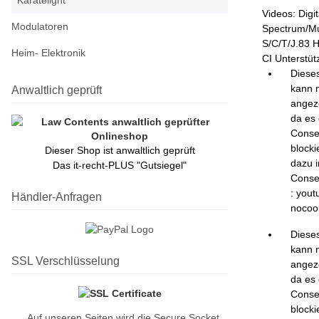
Karatelight
Videos: Dig
Modulatoren
Spectrum/Mu
S/C/T/J.83 
Heim- Elektronik
CI Unterstü
Diese
kann n
Anwaltlich geprüft
angez
da es 
Conse
blockie
Dieser Shop ist anwaltlich geprüft
dazu 
Das it-recht-PLUS "Gutsiegel"
Conse
: yout
Händler-Anfragen
nocoo
Diese
kann n
SSL Verschlüsselung
angez
da es 
Conse
blockie
Auf unseren Seiten wird die Secure Socket