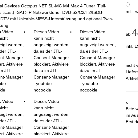
ital Devices Octopus NET SL-MC M4 Max 4 Tuner (Full-
mit Tw
lticast) -SAT>IP Netzwerktuner DVB-S2/C2/T2/ISDB-
HDTV mit Unicable-/JESS-Unterstützung und optional Twin-
tzung
4
s Video
Dieses Video
Dieses Video
ab
icht
kann nicht
kann nicht
eigt werden,
angezeigt werden,
angezeigt werden,
inkl. 
der JTL-
da es der JTL-
da es der JTL-
nt-Manager
Consent-Manager
Consent-Manager
rt. Aktiviere
blockiert. Aktiviere
blockiert. Aktiviere
nicht 
im JTL-
dazu im JTL-
dazu im JTL-
Liefer
nt-Manager
Consent-Manager
Consent-Manager
Artike
ube-
: youtube-
: youtube-
kie
nocookie
nocookie
s Video
Dieses Video
x
icht
kann nicht
Bitte 
eigt werden,
angezeigt werden,
im Aus
der JTL-
da es der JTL-
Erst d
nt-Manager
Consent-Manager
rt. Aktiviere
blockiert. Aktiviere