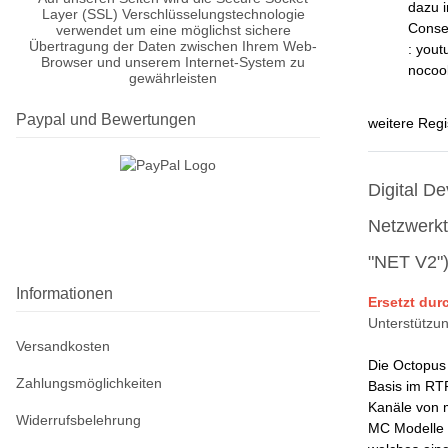
dazu 
Layer (SSL) Verschlüsselungstechnologie
Conse
verwendet um eine möglichst sichere
Übertragung der Daten zwischen Ihrem Web-
: yout
Browser und unserem Internet-System zu
nocoo
gewährleisten
Paypal und Bewertungen
weitere Regi
Digital D
Netzwerkt
"NET V2"
Informationen
Ersetzt dur
Unterstützun
Versandkosten
Die Octopus 
Zahlungsmöglichkeiten
Basis im RTP
Kanäle von 
Widerrufsbelehrung
MC Modelle k