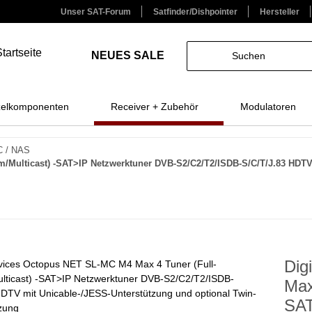
Unser SAT-Forum
Satfinder/Dishpointer
Hersteller
NEUES
SALE
zelkomponenten
Receiver + Zubehör
Modulatoren
C / NAS
m/Multicast) -SAT>IP Netzwerktuner DVB-S2/C2/T2/ISDB-S/C/T/J.83 HDTV
Dig
Max
SAT