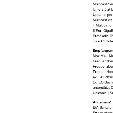
Multicast Se
Unterstützt 
Updates per
Multicast v
4 Multiband
5 Port GigaB
Protokolle IP
Twin CI Unte
Empfangsmo
Max M4 - Mu
Frequenzber
Frequenzbe
Frequenzbe
4x F-Buchse
1x IEC-Buchs
unterstützt 
Unicable | 
Allgemein:
E/A-Schalter
Stromversor