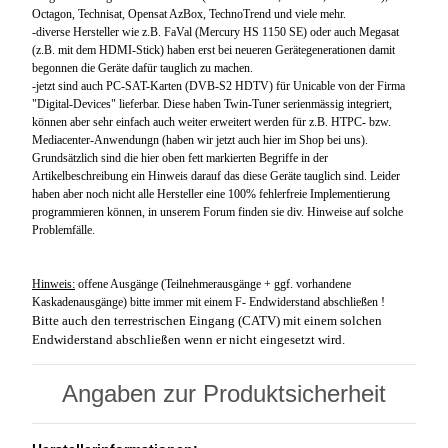
Octagon, Technisat, Opensat AzBox, TechnoTrend und viele mehr.
-diverse Hersteller wie z.B. FaVal (Mercury HS 1150 SE) oder auch Megasat
(z.B. mit dem HDMI-Stick) haben erst bei neueren Gerätegenerationen damit
begonnen die Geräte dafür tauglich zu machen.
-jetzt sind auch PC-SAT-Karten (DVB-S2 HDTV) für Unicable von der Firma
"Digital-Devices" lieferbar. Diese haben Twin-Tuner serienmässig integriert,
können aber sehr einfach auch weiter erweitert werden für z.B. HTPC- bzw.
Mediacenter-Anwendungn (haben wir jetzt auch hier im Shop bei uns).
Grundsätzlich sind die hier oben fett markierten Begriffe in der
Artikelbeschreibung ein Hinweis darauf das diese Geräte tauglich sind. Leider
haben aber noch nicht alle Hersteller eine 100% fehlerfreie Implementierung
programmieren können, in unserem Forum finden sie div. Hinweise auf solche
Problemfälle.
Hinweis:
offene Ausgänge (Teilnehmerausgänge + ggf. vorhandene
Kaskadenausgänge) bitte immer mit einem F- Endwiderstand abschließen !
Bitte auch den terrestrischen Eingang (CATV) mit einem solchen
Endwiderstand abschließen wenn er nicht eingesetzt wird.
Angaben zur Produktsicherheit