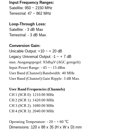
Input Frequency Ranges:
Satellite:
950 ~ 2150 MHz
Terrestrial:
47 ~ 862 MHz
Loop-Through Loss:
Satellite:
- 3 dB Max
Terrestrial:
- 3 dB Max.
Conversion Gain:
Unicable Output:
+10 ~ + 20 dB
Legacy Universal Output:
-1 ~ + 7 dB
max. Ausgangspegel: 93dbµV (AGC geregelt)
Input Power Range:
- 45 ~ - 15 dBm
User Band (Channel) Bandwidth:
40 MHz
User Band (Channel) Gain Ripple:
3 dB Max.
User Band Frequencies (Channels)
CH 1 (SCR 0):
1210.00 MHz
CH 2 (SCR 1):
1420.00 MHz
CH 3 (SCR 2):
1680.00 MHz
CH 4 (SCR 3):
2040.00 MHz
Operating Temperature:
- 20 ~ + 60
°C
Dimensions:
120 x 88 x 35 (H x W x D) mm