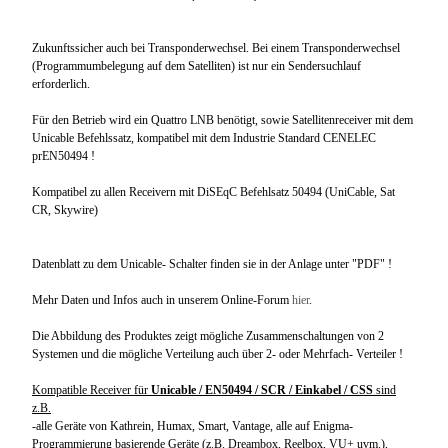
Zukunftssicher auch bei Transponderwechsel. Bei einem Transponderwechsel
(Programmumbelegung auf dem Satelliten) ist nur ein Sendersuchlauf
erforderlich.
Für den Betrieb wird ein Quattro LNB benötigt, sowie Satellitenreceiver mit dem
Unicable Befehlssatz, kompatibel mit dem Industrie Standard CENELEC
prEN50494 !
Kompatibel zu allen Receivern mit DiSEqC Befehlsatz 50494 (UniCable, Sat
CR, Skywire)
Datenblatt zu dem Unicable- Schalter finden sie in der Anlage unter "PDF" !
Mehr Daten und Infos auch in unserem Online-Forum
hier
.
Die Abbildung des Produktes zeigt mögliche Zusammenschaltungen von 2
Systemen und die mögliche Verteilung auch über 2- oder Mehrfach- Verteiler !
Kompatible Receiver für
Unicable / EN50494 / SCR / Einkabel / CSS
sind
z.B.
-alle Geräte von Kathrein, Humax, Smart, Vantage, alle auf Enigma-
Programmierung basierende Geräte (z.B. Dreambox, Reelbox, VU+ uvm.),