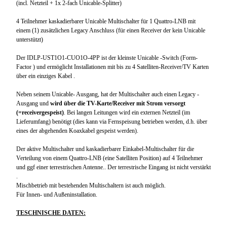
(incl. Netzteil + 1x 2-fach Unicable-Splitter)
4 Teilnehmer kaskadierbarer Unicable Multischalter für 1 Quattro-LNB mit
einem (1) zusätzlichen Legacy Anschluss (für einen Receiver der kein Unicable
unterstützt)
Der IDLP-UST1O1-CUO1O-4PP ist der kleinste Unicable -Switch (Form-
Factor ) und ermöglicht Installationen mit bis zu 4 Satelliten-Receiver/TV Karten
über ein einziges Kabel .
Neben seinem Unicable- Ausgang, hat der Multischalter auch einen Legacy -
Ausgang und
wird über die TV-Karte/Receiver mit Strom versorgt
(=receivergespeist)
. Bei langen Leitungen wird ein externen Netzteil (im
Lieferumfang) benötigt (dies kann via Fernspeisung betrieben werden, d.h. über
eines der abgehenden Koaxkabel gespeist werden).
Der aktive Multischalter und kaskadierbarer Einkabel-Multischalter für die
Verteilung von einem Quattro-LNB (eine Satelliten Position) auf 4 Teilnehmer
und ggf einer terrestrischen Antenne.. Der terrestrische Eingang ist nicht verstärkt
.
Mischbetrieb mit bestehenden Multischaltern ist auch möglich.
Für Innen- und Außeninstallation.
TESCHNISCHE DATEN: